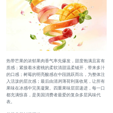
热带芒果的浓郁果肉香气率先爆发，甜度饱满且富有
质感；紧接着水蜜桃的柔软清甜温柔铺开，带来多汁
的口感；树莓的明亮酸感在中段跳跃而出，为整体注
入活泼的层次感；最后由清冽薄荷利落收尾，让所有
果味在冰感中完美凝聚。四重果味层层递进，每一口
都充满惊喜，是美国消费者最爱的复杂多层风味代
表。