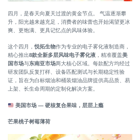
四月，是春天向夏天过渡的黄金节点。 气温逐渐攀
升，阳光越来越充足，消费者的味蕾也开始渴望更冰
爽、更饱满、更具记忆点的风味体验。
这个四月，
悦拓生物
作为专业的电子雾化液制造商，
精心推出
8款全新多层风味电子雾化液
，精准覆盖
美
国市场
与
东南亚市场
两大核心区域。每款配方均经过
研发团队反复打样、设备匹配测试与长期稳定性验
证，旨在为白标烟油和桶装烟油品牌提供高品质、易
上架、长生命周期的定制化解决方案。
美国市场 — 硬核复合果味，层层上瘾
芒果桃子树莓薄荷