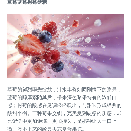
草莓蓝莓树莓硬糖
草莓的鲜甜率先绽放，汁水丰盈如同刚摘下的浆果；
蓝莓的醇厚紧随其后，带来深色浆果特有的浓郁口
感；树莓的酸感在尾调轻轻跃出，与甜味形成经典的
酸甜平衡。三种莓果交织，完美复刻硬糖的质感，却
比记忆中更加饱满、更加持久，是那种让人一口上
瘾、停不下来的经典美式复合果味。