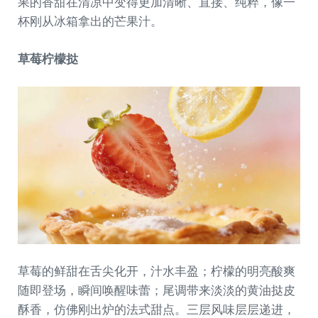
果的香甜在清凉中变得更加清晰、直接、纯粹，像一
杯刚从冰箱拿出的芒果汁。
草莓柠檬挞
草莓的鲜甜在舌尖化开，汁水丰盈；柠檬的明亮酸爽
随即登场，瞬间唤醒味蕾；尾调带来淡淡的黄油挞皮
酥香，仿佛刚出炉的法式甜点。三层风味层层递进，