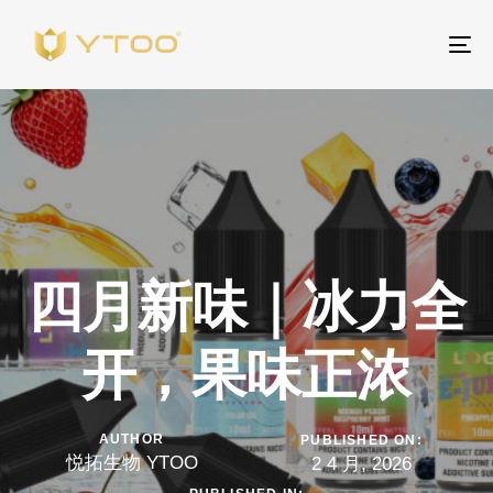
To
na
四月新味｜冰力全
开，果味正浓
AUTHOR
PUBLISHED ON:
悦拓生物 YTOO
2 4 月, 2026