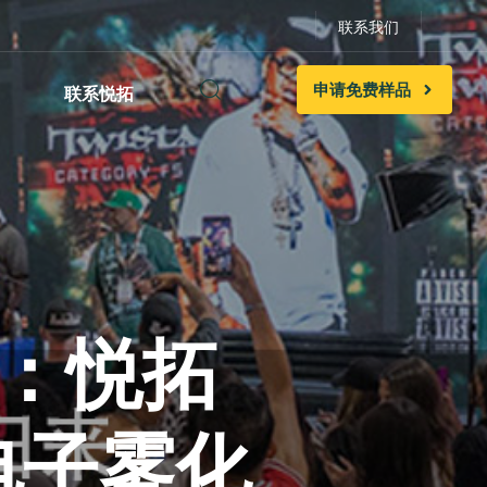
联系我们
申
请
免
费
样
品
联系悦拓
归来：悦拓
电子雾化