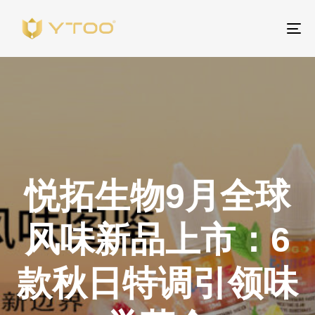
To
na
悦拓生物9月全球
风味新品上市：6
款秋日特调引领味