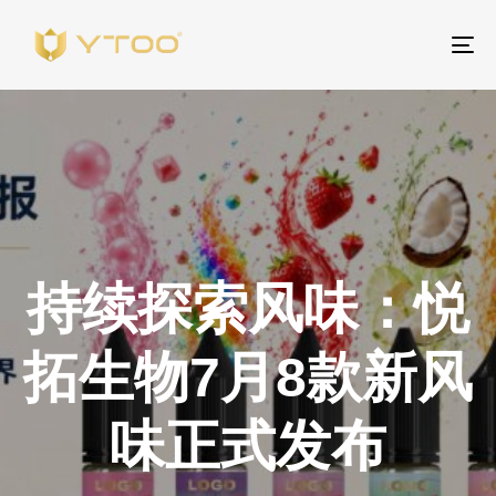
To
na
持续探索风味：悦
拓生物7月8款新风
味正式发布