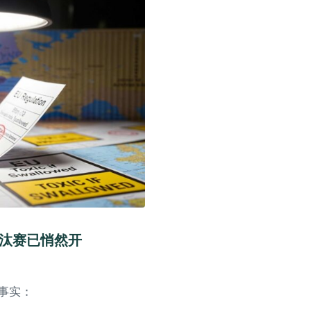
淘汰赛已悄然开
事实：