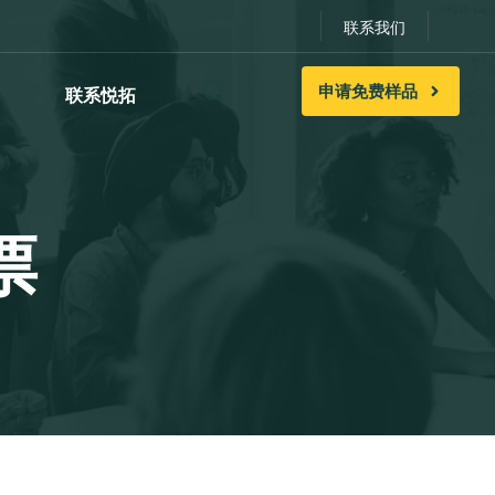
联系我们
申
请
免
费
样
品
联系悦拓
票