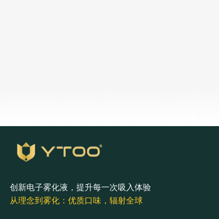
R
e
q
u
e
s
t
f
r
e
e
s
a
m
p
l
e
创新电子雾化液，提升每一次吸入体验
从理念到雾化：优质口味，辐射全球